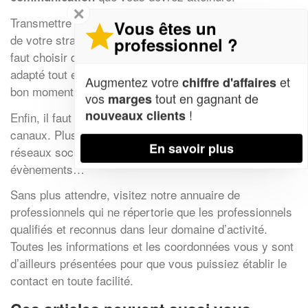
✕
Transmettre le bon message est une étape primordiale
Vous êtes un
de votre stratégie de communication. Pour ce faire, il
professionnel ?
faut choisir des mots qui impacteront votre cible, un ton
adapté tout en faisant passer une émotion. Tout cela au
Augmentez votre
et
chiffre d'affaires
bon moment.
vos
tout en gagnant de
marges
!
nouveaux clients
Enfin, il faut communiquer votre message sur les bons
canaux. Plusieurs médias s’offrent à vous : site web,
En savoir plus
réseaux sociaux, communication print, salons et
évènements…
Sans plus attendre, visitez notre annuaire de
professionnels qui ne répertorie que les professionnels
qualifiés et reconnus dans leur domaine d’activité.
Toutes les informations et les coordonnées vous y sont
d’ailleurs présentées pour que vous puissiez établir le
contact en toute facilité.