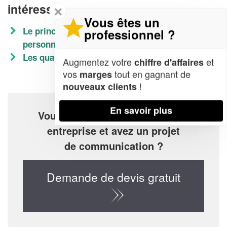
intéresser
✕
Vous êtes un
Le principe des missions du délégué du
professionnel ?
personnel
Les qualités pour devenir RH
Augmentez votre
et
chiffre d'affaires
vos
tout en gagnant de
marges
!
nouveaux clients
En savoir plus
Vous êtes un particulier ou une
entreprise et avez un projet
de communication ?
Demande de devis gratuit