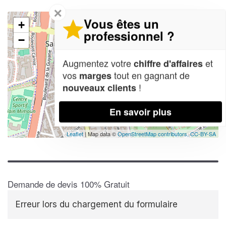
✕
Vous êtes un
+
professionnel ?
−
Augmentez votre
et
chiffre d'affaires
vos
tout en gagnant de
marges
!
nouveaux clients
En savoir plus
Leaflet
| Map data ©
OpenStreetMap contributors,
CC-BY-SA
Demande de devis 100% Gratuit
Erreur lors du chargement du formulaire