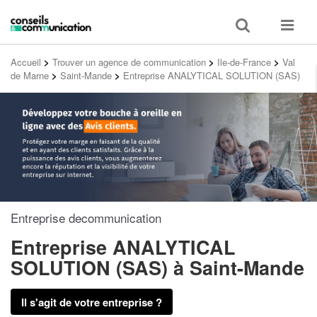
Toggle
Toggle
search
navigat
Accueil
>
Trouver un agence de communication
>
Ile-de-France
>
Val
de Marne
>
Saint-Mande
>
Entreprise ANALYTICAL SOLUTION (SAS)
Entreprise decommunication
Entreprise ANALYTICAL
SOLUTION (SAS)
à Saint-Mande
Il s'agit de votre entreprise ?