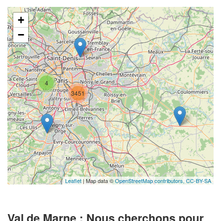
+
−
4
3451
Leaflet
| Map data ©
OpenStreetMap contributors,
CC-BY-SA
Val de Marne : Nous cherchons pour