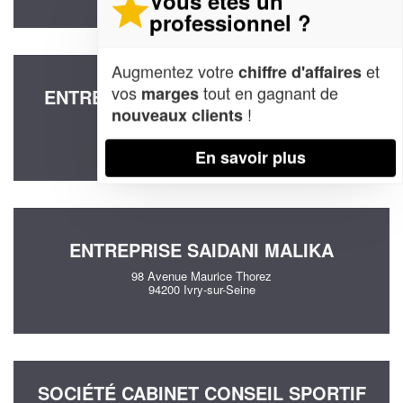
Vous êtes un
professionnel ?
Augmentez votre
et
chiffre d'affaires
vos
tout en gagnant de
marges
ENTREPRISE EXEIDI CONSEIL (SAS)
!
nouveaux clients
58 Avenue Roger Salengro
94500 Champigny-sur-Marne
En savoir plus
ENTREPRISE SAIDANI MALIKA
98 Avenue Maurice Thorez
94200 Ivry-sur-Seine
SOCIÉTÉ CABINET CONSEIL SPORTIF