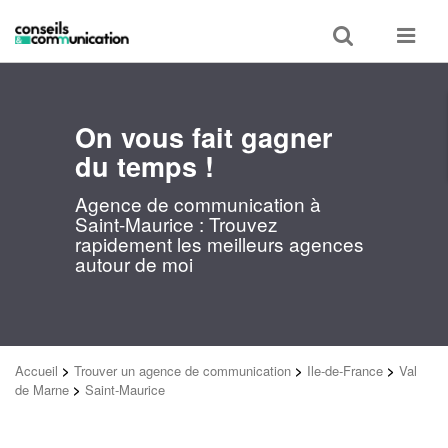
Toggle
Toggle
search
navigat
On vous fait gagner
du temps !
Agence de communication à
Saint-Maurice : Trouvez
rapidement les meilleurs agences
autour de moi
Accueil
>
Trouver un agence de communication
>
Ile-de-France
>
Val
de Marne
>
Saint-Maurice