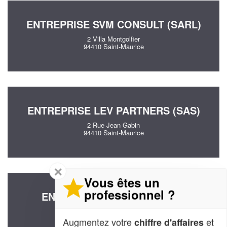
ENTREPRISE SVM CONSULT (SARL)
2 Villa Montgolfier
94410 Saint-Maurice
ENTREPRISE LEV PARTNERS (SAS)
2 Rue Jean Gabin
94410 Saint-Maurice
✕
Vous êtes un
professionnel ?
ENTREPRISE COHEN REFAEL
123 Rue Du Marechal Leclerc
94410 Saint-Maurice
Augmentez votre
et
chiffre d'affaires