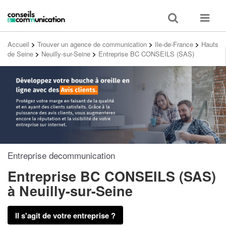
Toggle
Toggle
search
navigat
Accueil
>
Trouver un agence de communication
>
Ile-de-France
>
Hauts
de Seine
>
Neuilly-sur-Seine
>
Entreprise BC CONSEILS (SAS)
Entreprise decommunication
Entreprise BC CONSEILS (SAS)
à Neuilly-sur-Seine
Il s'agit de votre entreprise ?