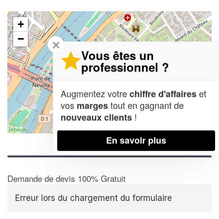
+
−
✕
Vous êtes un
professionnel ?
Augmentez votre
et
chiffre d'affaires
vos
tout en gagnant de
marges
!
nouveaux clients
Leaflet
| Map data ©
OpenStreetMap contributors,
CC-BY-SA
En savoir plus
Demande de devis 100% Gratuit
Erreur lors du chargement du formulaire