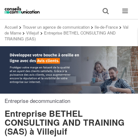
Toggle
Toggle
search
navigat
Accueil
>
Trouver un agence de communication
>
Ile-de-France
>
Val
de Marne
>
Villejuif
>
Entreprise BETHEL CONSULTING AND
TRAINING (SAS)
Entreprise decommunication
Entreprise BETHEL
CONSULTING AND TRAINING
(SAS)
à Villejuif