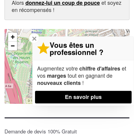
Alors
et soyez
donnez-lui un coup de pouce
en récompensés !
+
✕
Vous êtes un
−
professionnel ?
Augmentez votre
et
chiffre d'affaires
vos
tout en gagnant de
marges
!
nouveaux clients
En savoir plus
Leaflet
| Map data ©
OpenStreetMap contributors,
CC-BY-SA
Demande de devis 100% Gratuit