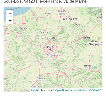
Sous-Bois, 94120 (Ile-de-France, Val de Marne)
+
−
Leaflet
| Map data ©
OpenStreetMap contributors,
CC-BY-SA