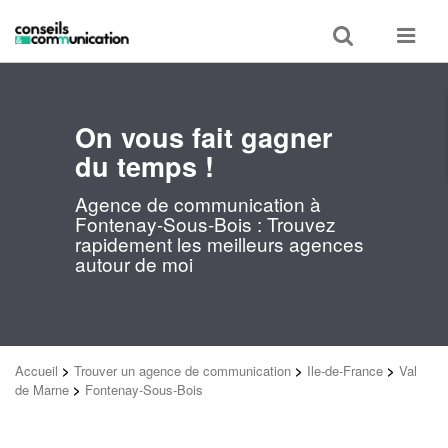
Toggle
Toggle
search
navigat
On vous fait gagner
du temps !
Agence de communication à
Fontenay-Sous-Bois : Trouvez
rapidement les meilleurs agences
autour de moi
Accueil
>
Trouver un agence de communication
>
Ile-de-France
>
Val
de Marne
>
Fontenay-Sous-Bois