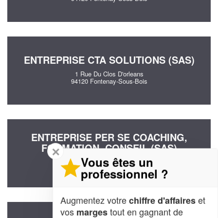
ENTREPRISE CTA SOLUTIONS (SAS)
1 Rue Du Clos D'orleans
94120 Fontenay-Sous-Bois
ENTREPRISE PER SE COACHING,
FORMATION, CONSEIL (SAS)
✕
Vous êtes un
9 Rue Du Clos D'orleans
94120 Fontenay-Sous-Bois
professionnel ?
Augmentez votre
et
chiffre d'affaires
vos
tout en gagnant de
marges