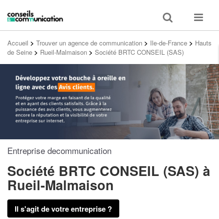
Toggle
Toggle
search
navigat
Accueil
>
Trouver un agence de communication
>
Ile-de-France
>
Hauts
de Seine
>
Rueil-Malmaison
>
Société BRTC CONSEIL (SAS)
Entreprise decommunication
Société BRTC CONSEIL (SAS)
à
Rueil-Malmaison
Il s'agit de votre entreprise ?