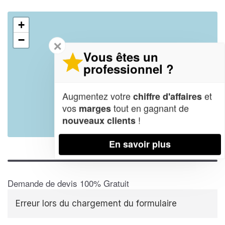
+
−
✕
Vous êtes un
professionnel ?
Augmentez votre
et
chiffre d'affaires
vos
tout en gagnant de
marges
!
nouveaux clients
Leaflet
| Map data ©
OpenStreetMap contributors,
CC-BY-SA
En savoir plus
Demande de devis 100% Gratuit
Erreur lors du chargement du formulaire