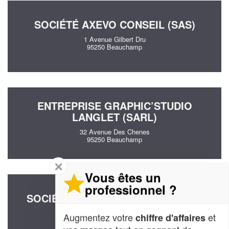
SOCIÉTÉ AXEVO CONSEIL (SAS)
1 Avenue Gilbert Dru
95250 Beauchamp
ENTREPRISE GRAPHIC’STUDIO
LANGLET (SARL)
32 Avenue Des Chenes
95250 Beauchamp
✕
Vous êtes un
professionnel ?
SOCIÉTÉ MH2A CONSULTING (SAS)
43 Avenue Victor Basch
Augmentez votre
et
chiffre d'affaires
95250 Beauchamp