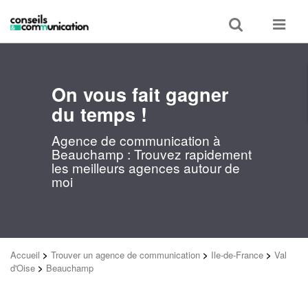
Toggle
Toggle
search
navigat
On vous fait gagner
du temps !
Agence de communication à
Beauchamp : Trouvez rapidement
les meilleurs agences autour de
moi
Accueil
>
Trouver un agence de communication
>
Ile-de-France
>
Val
d'Oise
>
Beauchamp