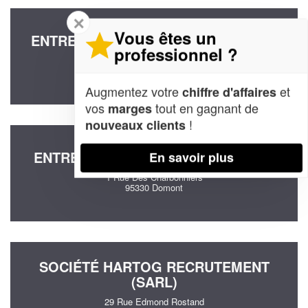
✕
Vous êtes un
ENTREPRISE WB CONSULTING (SAS)
professionnel ?
18 Place De France
95200 Sarcelles
Augmentez votre
et
chiffre d'affaires
vos
tout en gagnant de
marges
!
nouveaux clients
ENTREPRISE P & Y CONSEIL (SARL)
En savoir plus
1 Rue Des Charbonniers
95330 Domont
SOCIÉTÉ HARTOG RECRUTEMENT
(SARL)
29 Rue Edmond Rostand