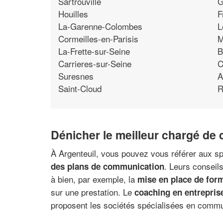
Sartrouville
G
Houilles
F
La-Garenne-Colombes
L
Cormeilles-en-Parisis
M
La-Frette-sur-Seine
B
Carrieres-sur-Seine
C
Suresnes
A
Saint-Cloud
R
Dénicher le meilleur chargé de
À Argenteuil, vous pouvez vous référer aux s
. Leurs conseil
des plans de communication
à bien, par exemple, la
mise en place de form
sur une prestation. Le
coaching en entrepris
proposent les sociétés spécialisées en commun