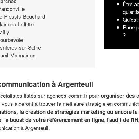
arches
Être ac
ranconville
qu'arti
e-Plessis-Bouchard
Qu'est
aisons-Laffitte
Pourqu
ailly
?
ourbevoie
snieres-sur-Seine
ueil-Malmaison
 communication à Argenteuil
pécialistes listés sur agences-comm.fr pour
organiser des 
s vous aideront à trouver la meilleure stratégie en commun
ations, la création de stratégies marketing ou encore la
, le
, l'
e
boost de votre référencement en ligne
audit de RH
ication à Argenteuil.