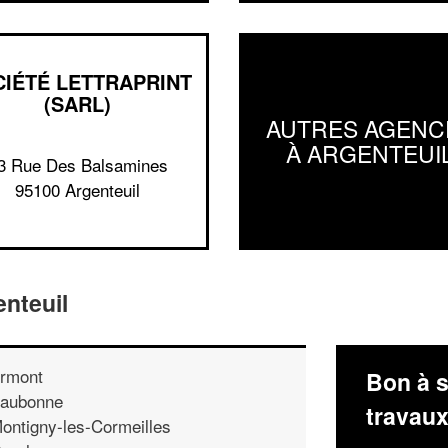
IÉTÉ LETTRAPRINT
(SARL)
AUTRES AGENC
À ARGENTEUI
3 Rue Des Balsamines
95100 Argenteuil
nteuil
rmont
Bon à s
aubonne
travau
ontigny-les-Cormeilles