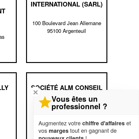
INTERNATIONAL (SARL)
NT
100 Boulevard Jean Allemane
95100 Argenteuil
as
LLY
SOCIÉTÉ ALM CONSEIL
✕
& EXPERTISE (SAS)
Vous êtes un
professionnel ?
42 Rue Denis Roy
95100 Argenteuil
Augmentez votre
et
chiffre d'affaires
vos
tout en gagnant de
marges
!
nouveaux clients