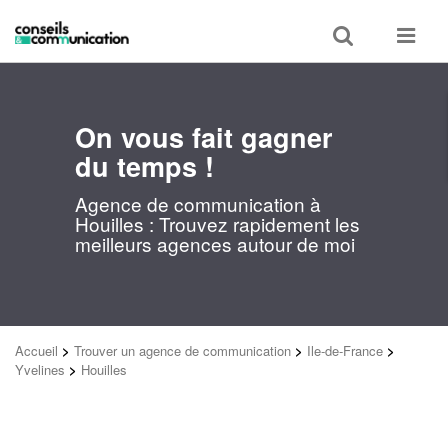
Toggle
Toggle
search
navigat
On vous fait gagner
du temps !
Agence de communication à
Houilles : Trouvez rapidement les
meilleurs agences autour de moi
Accueil
>
Trouver un agence de communication
>
Ile-de-France
>
Yvelines
>
Houilles