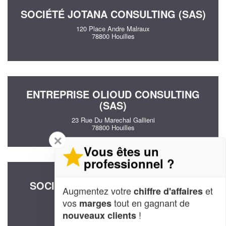
SOCIÉTÉ JOTANA CONSULTING (SAS)
120 Place Andre Malraux
78800 Houilles
ENTREPRISE OLIOUD CONSULTING
(SAS)
23 Rue Du Marechal Gallieni
78800 Houilles
✕
Vous êtes un
professionnel ?
SOCIÉTÉ K&C CONSULTING (SAS)
Augmentez votre
et
chiffre d'affaires
2 Rue Emile Combes
vos
tout en gagnant de
marges
78800 Houilles
!
nouveaux clients