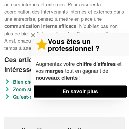
acteurs internes et externes. Pour assurer la
coordination des intervenants internes et externes dans
une entreprise, pensez à mettre en place une
. N’oubliez pas non
communication interne efficace
plus de bien définir les rôles des différentes entités.
✕
Vous êtes un
Ainsi, chacun sait ce qu’il doit faire, sans perdre son
professionnel ?
temps à attendre les autres.
Ces articles peuvent aussi vous
Augmentez votre
et
chiffre d'affaires
intéresser
vos
tout en gagnant de
marges
!
nouveaux clients
Bien choisir son agence de conseils
Zoom sur l’assistance de formation
En savoir plus
Qu’est-ce que le consulting ?