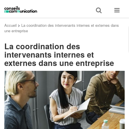
Toggle
Toggle
search
navigat
Accueil
>
La coordination des intervenants internes et externes dans
une entreprise
La coordination des
intervenants internes et
externes dans une entreprise