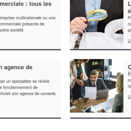
erciale : tous les
L
é
reprise multinationale ou une
P
 commerciale présente de
c
otre société.
p
L
on agence de
Q
Ê
c
ar un spécialiste se révèle
r
 le fonctionnement de
choisir son agence de conseils
L