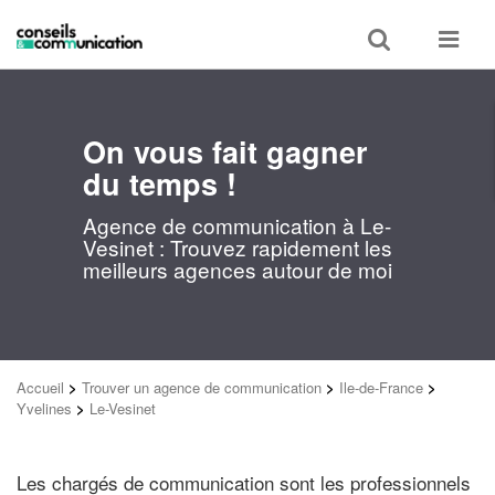
Toggle
Toggle
search
navigat
On vous fait gagner
du temps !
Agence de communication à Le-
Vesinet : Trouvez rapidement les
meilleurs agences autour de moi
Accueil
>
Trouver un agence de communication
>
Ile-de-France
>
Yvelines
>
Le-Vesinet
Les chargés de communication sont les professionnels