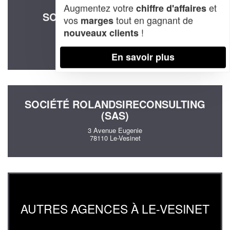
Augmentez votre
et
chiffre d'affaires
SOCIÉTÉ XPERTISE FINANCE
vos
tout en gagnant de
marges
STRATEGIE (SAS)
!
nouveaux clients
2 Rue Des Charmes
78110 Le-Vesinet
En savoir plus
SOCIÉTÉ ROLANDSIRECONSULTING
(SAS)
3 Avenue Eugenie
78110 Le-Vesinet
AUTRES AGENCES À LE-VESINET