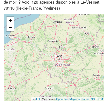
de moi
" ? Voici 128 agences disponibles à Le-Vesinet,
78110 (Ile-de-France, Yvelines)
+
−
Leaflet
| Map data ©
OpenStreetMap contributors,
CC-BY-SA