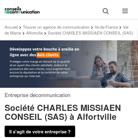
Toggle
Toggle
search
navigat
Accueil
>
Trouver un agence de communication
>
Ile-de-France
>
Val
de Marne
>
Alfortville
>
Société CHARLES MISSIAEN CONSEIL (SAS)
Entreprise decommunication
Société CHARLES MISSIAEN
CONSEIL (SAS)
à Alfortville
Il s'agit de votre entreprise ?