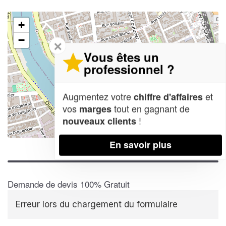
+
−
✕
Vous êtes un
professionnel ?
Augmentez votre
et
chiffre d'affaires
vos
tout en gagnant de
marges
!
nouveaux clients
Leaflet
| Map data ©
OpenStreetMap contributors,
CC-BY-SA
En savoir plus
Demande de devis 100% Gratuit
Erreur lors du chargement du formulaire