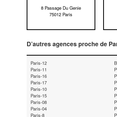
8 Passage Du Genie
75012 Paris
D’autres agences proche de Pa
Paris-12
B
Paris-11
P
Paris-16
P
Paris-17
P
Paris-10
P
Paris-15
P
Paris-08
P
Paris-04
P
Paris-8
P