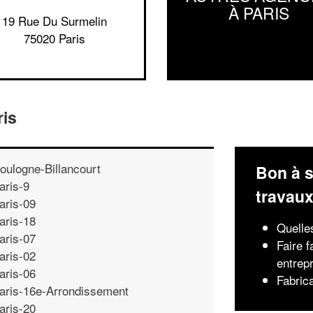
À PARIS
19 Rue Du Surmelin
75020 Paris
ris
oulogne-Billancourt
Bon à s
aris-9
travau
aris-09
aris-18
Quelles
aris-07
Faire 
aris-02
entrepr
aris-06
Fabric
aris-16e-Arrondissement
aris-20