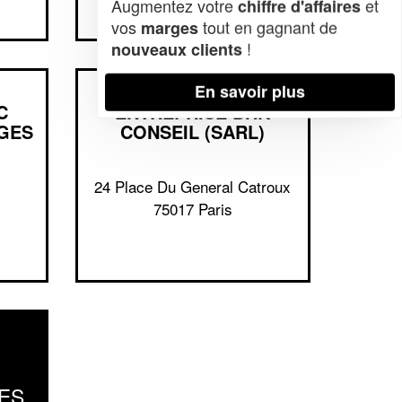
Augmentez votre
et
chiffre d'affaires
vos
tout en gagnant de
marges
!
nouveaux clients
En savoir plus
C
ENTREPRISE BHK
GES
CONSEIL (SARL)
24 Place Du General Catroux
75017 Paris
ES