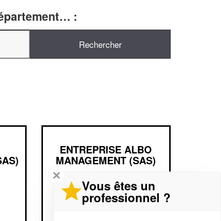
département… :
ENTREPRISE ALBO
SAS)
MANAGEMENT (SAS)
✕
Vous êtes un
9 Rue De Tunis
professionnel ?
75011 Paris