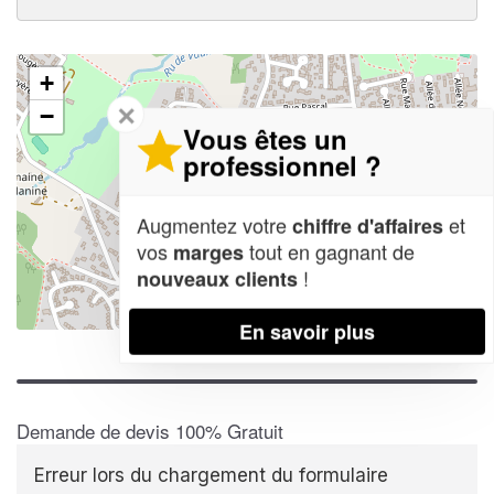
+
✕
−
Vous êtes un
professionnel ?
Augmentez votre
et
chiffre d'affaires
vos
tout en gagnant de
marges
!
nouveaux clients
Leaflet
| Map data ©
OpenStreetMap contributors,
CC-BY-SA
En savoir plus
Demande de devis 100% Gratuit
Erreur lors du chargement du formulaire