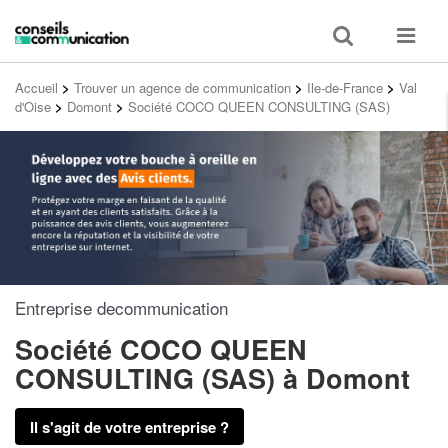
Toggle
Toggle
search
navigat
Accueil
>
Trouver un agence de communication
>
Ile-de-France
>
Val
d'Oise
>
Domont
>
Société COCO QUEEN CONSULTING (SAS)
Entreprise decommunication
Société COCO QUEEN
CONSULTING (SAS)
à Domont
Il s'agit de votre entreprise ?