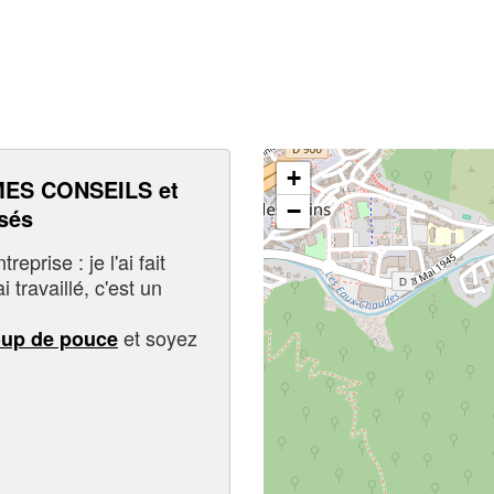
+
ES CONSEILS et
−
sés
eprise : je l'ai fait
i travaillé, c'est un
et soyez
oup de pouce