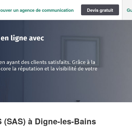
rouver un agence de communication
Devis gratuit
Gu
rovence Alpes Côte d'Azur
>
Alpes de Haute-Provence
>
Digne-les-Bains
>
S (SAS)
à Digne-les-Bains