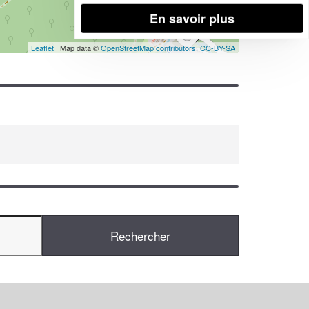
En savoir plus
Leaflet
| Map data ©
OpenStreetMap contributors,
CC-BY-SA