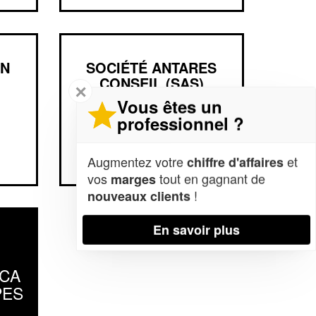
AN
SOCIÉTÉ ANTARES
CONSEIL (SAS)
✕
Vous êtes un
professionnel ?
455 Promenade Des Anglais
06000 Nice
Augmentez votre
et
chiffre d'affaires
vos
tout en gagnant de
marges
!
nouveaux clients
En savoir plus
ACA
PES