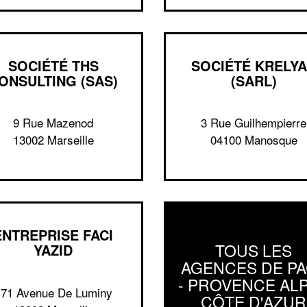
SOCIÉTÉ THS
SOCIÉTÉ KRELY
ONSULTING (SAS)
(SARL)
9 Rue Mazenod
3 Rue Guilhempierre
13002 Marseille
04100 Manosque
ENTREPRISE FACI
TOUS LES
YAZID
AGENCES DE P
- PROVENCE AL
171 Avenue De Luminy
CÔTE D'AZUR