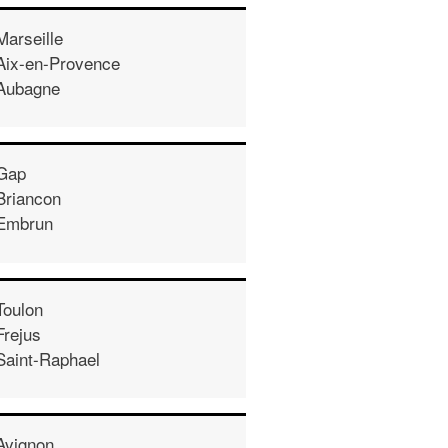
Marseille
Aix-en-Provence
Aubagne
Gap
Briancon
Embrun
Toulon
Frejus
Saint-Raphael
Avignon