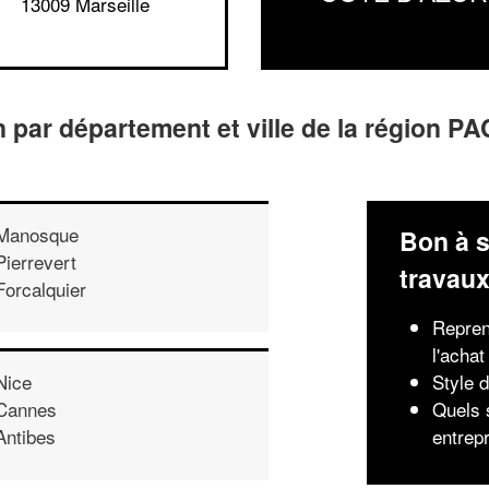
13009 Marseille
an par département et ville de la région 
Manosque
Bon à s
Pierrevert
travau
Forcalquier
Repren
l'achat
Style 
Nice
Quels 
Cannes
entrep
Antibes