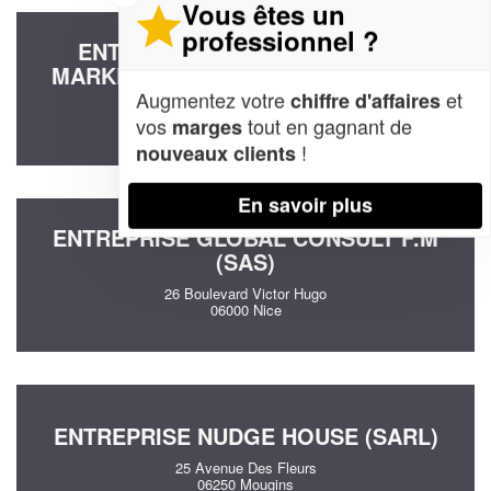
Vous êtes un
professionnel ?
ENTREPRISE XELA-AGENCE DE
MARKETING OPERATIONNEL (SARL)
Augmentez votre
et
chiffre d'affaires
1679 Route De Grasse
vos
tout en gagnant de
marges
06140 Tourrettes-sur-Loup
!
nouveaux clients
En savoir plus
ENTREPRISE GLOBAL CONSULT F.M
(SAS)
26 Boulevard Victor Hugo
06000 Nice
ENTREPRISE NUDGE HOUSE (SARL)
25 Avenue Des Fleurs
06250 Mougins