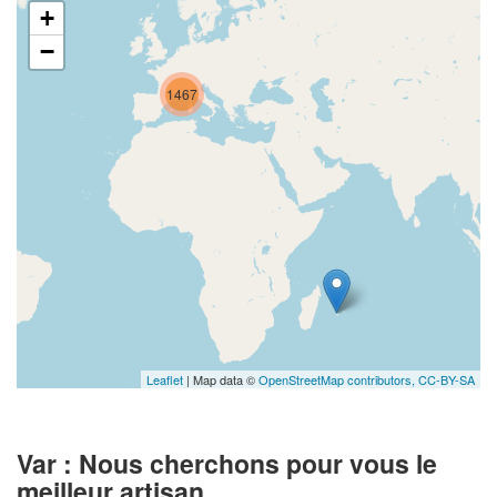
+
−
1467
Leaflet
| Map data ©
OpenStreetMap contributors,
CC-BY-SA
Var : Nous cherchons pour vous le
meilleur artisan