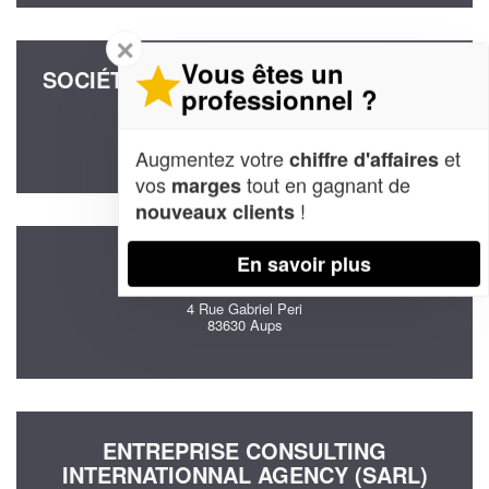
✕
Vous êtes un
SOCIÉTÉ LM CONSEIL CONSULTING &
professionnel ?
CAPITAL (SAS)
73 Chemin De La Lauviere
83510 Lorgues
Augmentez votre
et
chiffre d'affaires
vos
tout en gagnant de
marges
!
nouveaux clients
En savoir plus
SOCIÉTÉ ROCHE LOAN
4 Rue Gabriel Peri
83630 Aups
ENTREPRISE CONSULTING
INTERNATIONNAL AGENCY (SARL)