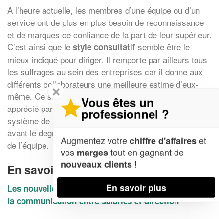
A l’heure actuelle, les membres d’une équipe ou d’un
service ont de plus en plus besoin de reconnaissance
et de marques de confiance de la part de leur supérieur.
C’est ainsi que le
semble être le
style consultatif
mieux indiqué pour diriger. Il remporte par ailleurs tous
les suffrages au sein des entreprises car il donne aux
différents collaborateurs une meilleure estime d’eux-
✕
même. Ce style de management est d’autant plus
Vous êtes un
apprécié par les employés s’il est associé à un
professionnel ?
système de récompense-sanction qui va mettre en
avant le degré des efforts fournis par chaque membre
Augmentez votre
et
chiffre d'affaires
de l’équipe.
vos
tout en gagnant de
marges
!
nouveaux clients
En savoir plus :
En savoir plus
Les nouvelles méthodes managériales pour amliorer
la communication entre salariés et direction