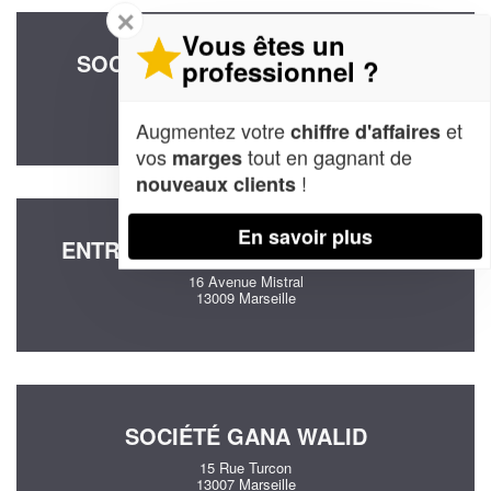
✕
Vous êtes un
SOCIÉTÉ CUBE MOTION (SARL)
professionnel ?
38 Rue Henri Tasso
13002 Marseille
Augmentez votre
et
chiffre d'affaires
vos
tout en gagnant de
marges
!
nouveaux clients
En savoir plus
ENTREPRISE LEV CONSEIL (SARL)
16 Avenue Mistral
13009 Marseille
SOCIÉTÉ GANA WALID
15 Rue Turcon
13007 Marseille