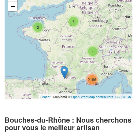
−
7
2
4
2196
Leaflet
| Map data ©
OpenStreetMap contributors,
CC-BY-SA
Bouches-du-Rhône : Nous cherchons
pour vous le meilleur artisan