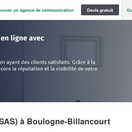
rouver un agence de communication
Devis gratuit
Gu
ance
>
Hauts de Seine
>
Boulogne-Billancourt
>
Société DIFY PARTNERS (S
(SAS)
à Boulogne-Billancourt