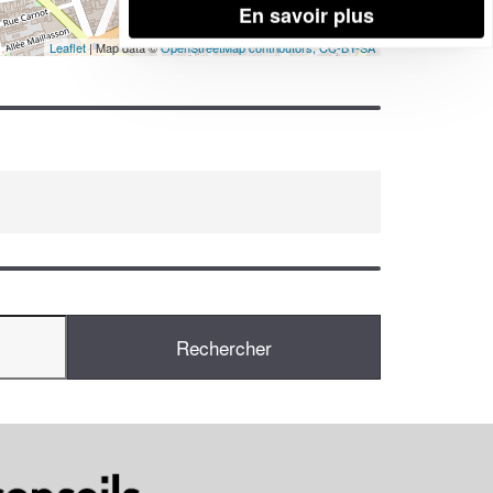
En savoir plus
Leaflet
| Map data ©
OpenStreetMap contributors,
CC-BY-SA