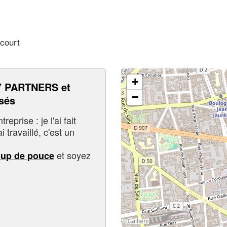
ncourt
+
 PARTNERS et
−
sés
eprise : je l'ai fait
i travaillé, c'est un
et soyez
oup de pouce