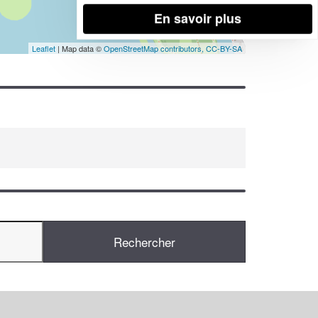
En savoir plus
Leaflet
| Map data ©
OpenStreetMap contributors,
CC-BY-SA