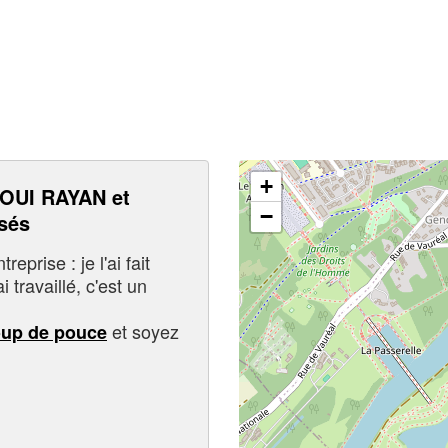
+
OUI RAYAN et
−
sés
eprise : je l'ai fait
i travaillé, c'est un
et soyez
oup de pouce