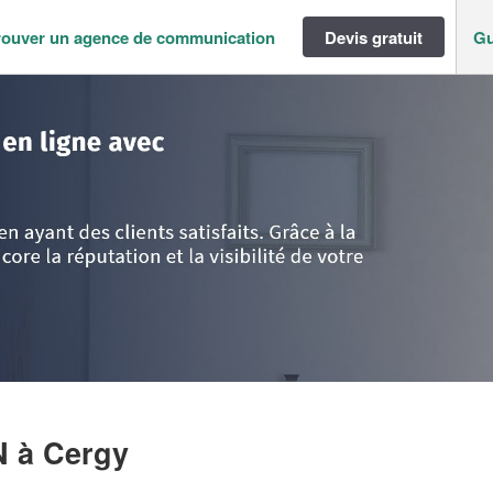
rouver un agence de communication
Devis gratuit
Gu
ance
>
Val d'Oise
>
Cergy
>
Entreprise DRAOUI RAYAN
AN
à Cergy