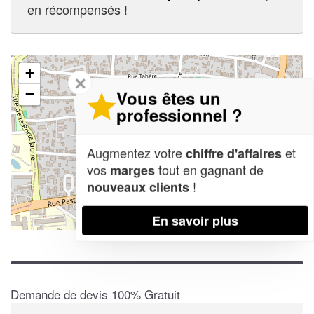
en récompensés !
+
✕
−
Vous êtes un
professionnel ?
Augmentez votre
et
chiffre d'affaires
vos
tout en gagnant de
marges
!
nouveaux clients
En savoir plus
Leaflet
| Map data ©
OpenStreetMap contributors,
CC-BY-SA
Demande de devis 100% Gratuit