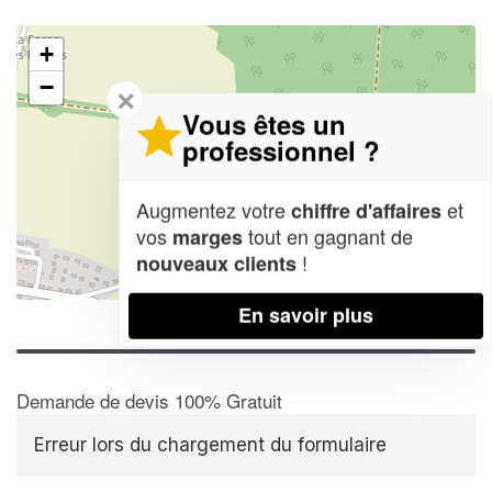
+
−
✕
Vous êtes un
professionnel ?
Augmentez votre
et
chiffre d'affaires
vos
tout en gagnant de
marges
!
nouveaux clients
Leaflet
| Map data ©
OpenStreetMap contributors,
CC-BY-SA
En savoir plus
Demande de devis 100% Gratuit
Erreur lors du chargement du formulaire