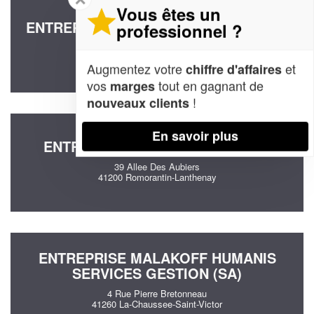
Vous êtes un
ENTREPRISE GRAPHIC IMPRIM (SARL)
professionnel ?
1 Rue Des Fougerets
41350 Saint-Gervais-la-Foret
Augmentez votre
et
chiffre d'affaires
vos
tout en gagnant de
marges
!
nouveaux clients
En savoir plus
ENTREPRISE AGBEGNINOU KOMI
39 Allee Des Aubiers
41200 Romorantin-Lanthenay
ENTREPRISE MALAKOFF HUMANIS
SERVICES GESTION (SA)
4 Rue Pierre Bretonneau
41260 La-Chaussee-Saint-Victor