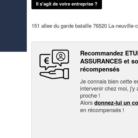
Il s'agit de votre entreprise ?
151 allee du garde bataille 76520 La-neuville-c
Recommandez ETU
ASSURANCES et so
récompensés
Je connais bien cette entr
intervenir chez moi, j'y a
proche !
Alors
donnez-lui un c
en récompensés !