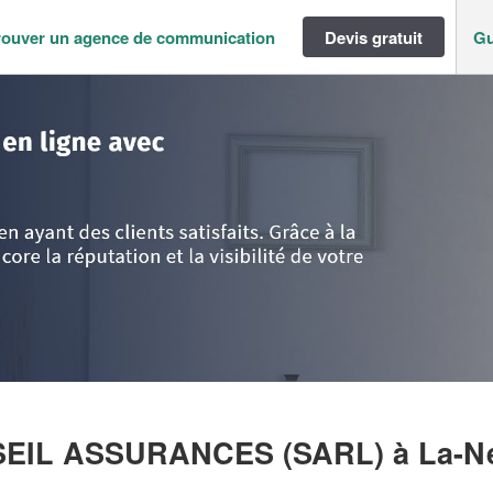
rouver un agence de communication
Devis gratuit
Gu
rmandie
>
Seine-Maritime
>
La-Neuville-Chant-d'Oisel
>
Entreprise ETUDE
NSEIL ASSURANCES (SARL)
à La-N