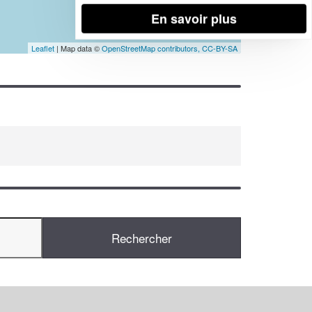
En savoir plus
Leaflet
| Map data ©
OpenStreetMap contributors,
CC-BY-SA