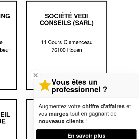
ING
SOCIÉTÉ VEDI
CONSEILS (SARL)
e
11 Cours Clemenceau
lbeuf
76100 Rouen
✕
Vous êtes un
professionnel ?
Augmentez votre
et
chiffre d'affaires
vos
tout en gagnant de
marges
EIL
SOCIÉTÉ CHRETIEN
UE
MARTIN
!
nouveaux clients
En savoir plus