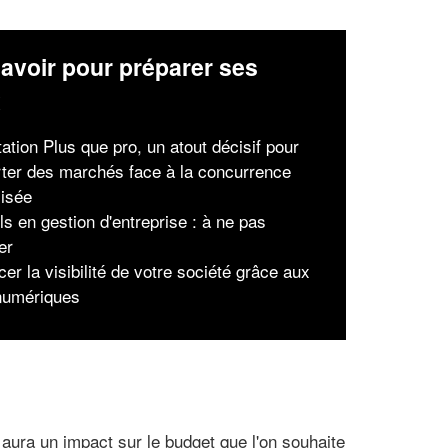
avoir pour préparer ses
x
tation Plus que pro, un atout décisif pour
ter des marchés face à la concurrence
lisée
ls en gestion d'entreprise : à ne pas
er
er la visibilité de votre société grâce aux
 numériques
aura un impact sur le budget que l'on souhaite