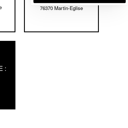
10 Route De La Foret
e
76370 Martin-Eglise
 :