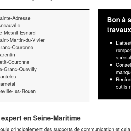
ainte-Adresse
Bon à s
sneauville
travau
e-Mesnil-Esnard
aint-Martin-du-Vivier
L'attes
rand-Couronne
rempor
arentin
spécia
etit-Couronne
Consei
e-Grand-Quevilly
manqu
anteleu
Renforc
arnetal
outils
eville-les-Rouen
expert en Seine-Maritime
oule principalement des supports de communication et cela 