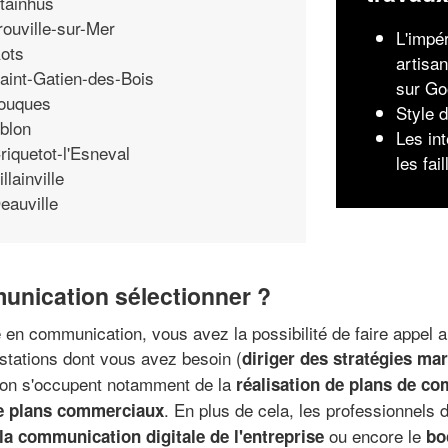
tainhus
rouville-sur-Mer
L'impér
ots
artisan
aint-Gatien-des-Bois
sur Go
ouques
Style 
blon
Les in
riquetot-l'Esneval
les fai
illainville
eauville
unication sélectionner ?
ie en communication, vous avez la possibilité de faire appel 
estations dont vous avez besoin (
diriger des stratégies ma
ion s'occupent notamment de la
réalisation de plans de c
. En plus de cela, les professionnels
de plans commerciaux
ou encore le
la communication digitale de l'entreprise
bo