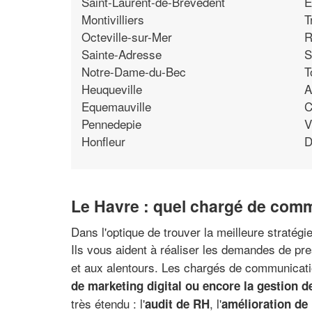
Saint-Laurent-de-Brevedent
E
Montivilliers
T
Octeville-sur-Mer
R
Sainte-Adresse
S
Notre-Dame-du-Bec
T
Heuqueville
A
Equemauville
C
Pennedepie
V
Honfleur
D
Le Havre : quel chargé de comm
Dans l'optique de trouver la meilleure stratég
Ils vous aident à réaliser les demandes de pr
et aux alentours. Les chargés de communicat
de marketing digital ou encore la gestion 
très étendu : l'
, l'
audit de RH
amélioration de 