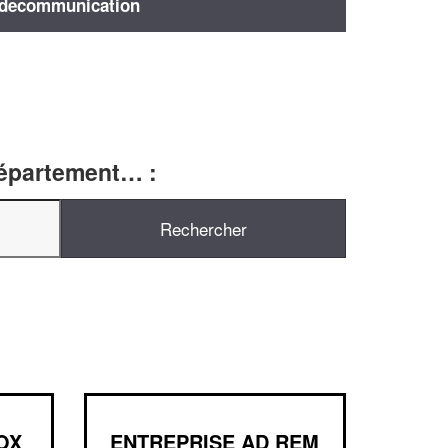
decommunication
département… :
OX
ENTREPRISE AD REM