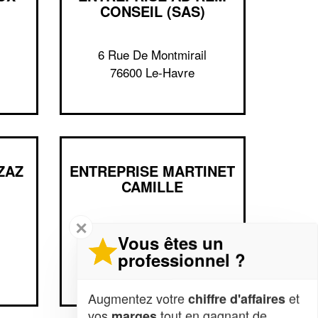
CONSEIL (SAS)
6 Rue De Montmirail
76600 Le-Havre
ZAZ
ENTREPRISE MARTINET
CAMILLE
✕
67 Rue Felix Faure
Vous êtes un
76600 Le-Havre
professionnel ?
Augmentez votre
et
chiffre d'affaires
vos
tout en gagnant de
marges