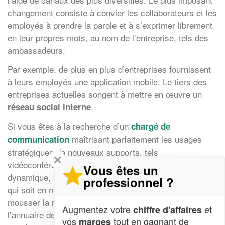
changement consiste à convier les collaborateurs et les
employés à prendre la parole et à s’exprimer librement
en leur propres mots, au nom de l’entreprise, tels des
ambassadeurs.
Par exemple, de plus en plus d’entreprises fournissent
à leurs employés une application mobile. Le tiers des
entreprises actuelles songent à mettre en œuvre un
.
réseau social interne
Si vous êtes à la recherche d’un
chargé de
maîtrisant parfaitement les usages
communication
stratégiques de nouveaux supports, tels
✕
vidéoconférence, messagerie instantanée, affichage
Vous êtes un
dynamique, blogue interne, application mobile, etc., et
professionnel ?
qui soit en mesure d’augmenter les ventes et de
mousser la réputation de l’entreprise, sollicitez
Augmentez votre
et
chiffre d'affaires
l’annuaire de notre site, pour identifier quels fins
vos
tout en gagnant de
marges