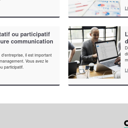
L
atif ou participatif
L
eure communication
d
D
d
'entreprise, il est important
m
e management. Vous avez le
u participatif.
L