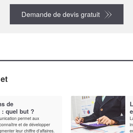
Demande de devis gratuit
et
ns de
L
: quel but ?
e
nication permet aux
L
 connaître et de développer
i
gmenter leur chiffre d'affaires.
e