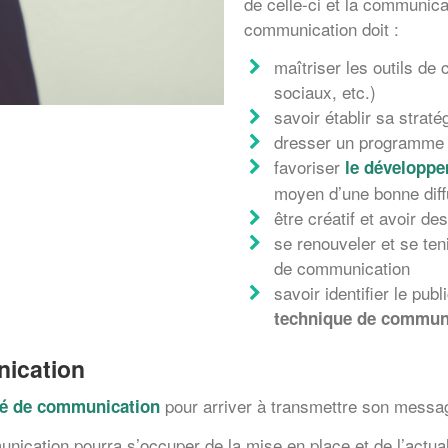
de celle-ci et la communica
communication doit :
maîtriser les outils d
sociaux, etc.)
savoir établir sa strat
dresser un programme p
favoriser
le développe
moyen d’une bonne diffu
être créatif et avoir d
se renouveler et se ten
de communication
savoir identifier le publ
technique de commun
nication
pour arriver à transmettre son messag
rgé de communication
unication pourra s’occuper de la mise en place et de l’actual