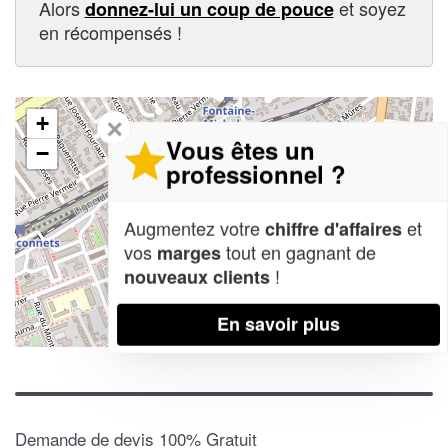
Alors
et soyez
donnez-lui un coup de pouce
en récompensés !
+
✕
Vous êtes un
−
professionnel ?
Augmentez votre
et
chiffre d'affaires
vos
tout en gagnant de
marges
!
nouveaux clients
En savoir plus
Leaflet
| Map data ©
OpenStreetMap contributors,
CC-BY-SA
Demande de devis 100% Gratuit