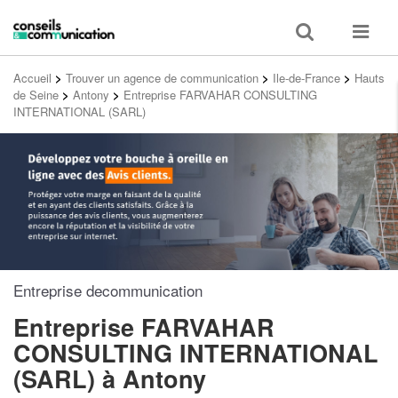
Toggle
Toggle
search
navigat
Accueil
>
Trouver un agence de communication
>
Ile-de-France
>
Hauts
de Seine
>
Antony
>
Entreprise FARVAHAR CONSULTING
INTERNATIONAL (SARL)
Entreprise decommunication
Entreprise FARVAHAR
CONSULTING INTERNATIONAL
(SARL)
à Antony