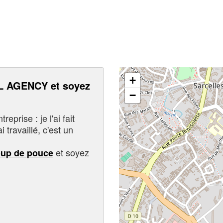
+
 AGENCY et soyez
−
eprise : je l'ai fait
i travaillé, c'est un
et soyez
oup de pouce