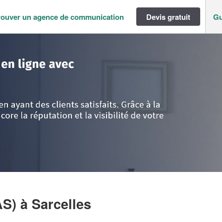
rouver un agence de communication
Devis gratuit
Gu
ance
>
Val d'Oise
>
Sarcelles
>
Société FELL AGENCY (SAS)
AS)
à Sarcelles