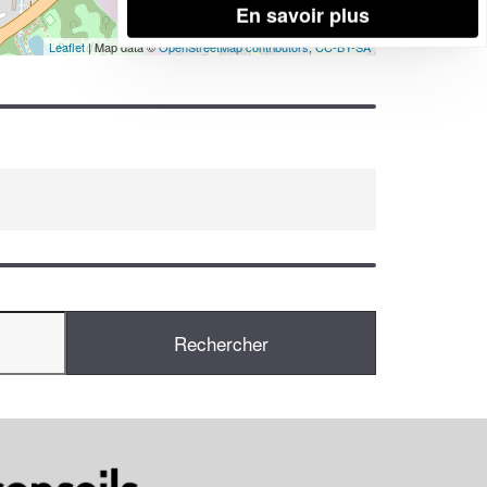
En savoir plus
Leaflet
| Map data ©
OpenStreetMap contributors,
CC-BY-SA