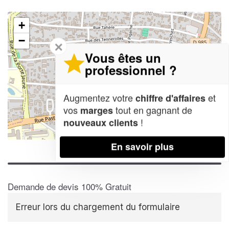
+
−
✕
Vous êtes un
professionnel ?
Augmentez votre
et
chiffre d'affaires
vos
tout en gagnant de
marges
!
nouveaux clients
Leaflet
| Map data ©
OpenStreetMap contributors,
CC-BY-SA
En savoir plus
Demande de devis 100% Gratuit
Erreur lors du chargement du formulaire