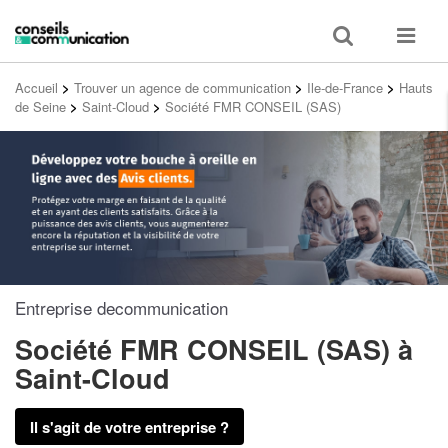
Toggle
Toggle
search
navigat
Accueil
>
Trouver un agence de communication
>
Ile-de-France
>
Hauts
de Seine
>
Saint-Cloud
>
Société FMR CONSEIL (SAS)
Entreprise decommunication
Société FMR CONSEIL (SAS)
à
Saint-Cloud
Il s'agit de votre entreprise ?