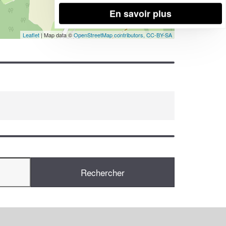
En savoir plus
Leaflet
| Map data ©
OpenStreetMap contributors,
CC-BY-SA