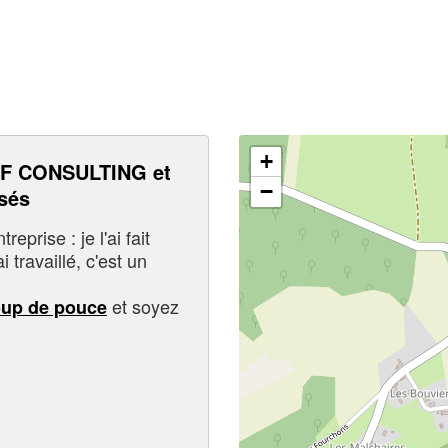
+
F CONSULTING et
−
sés
eprise : je l'ai fait
i travaillé, c'est un
et soyez
oup de pouce