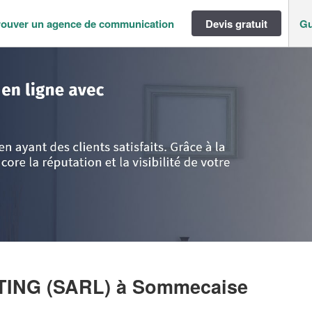
rouver un agence de communication
Devis gratuit
Gu
ne
>
Yonne
>
Sommecaise
>
Entreprise G & F CONSULTING (SARL)
LTING (SARL)
à Sommecaise