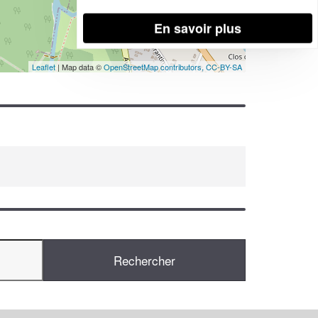
En savoir plus
Leaflet
| Map data ©
OpenStreetMap contributors,
CC-BY-SA