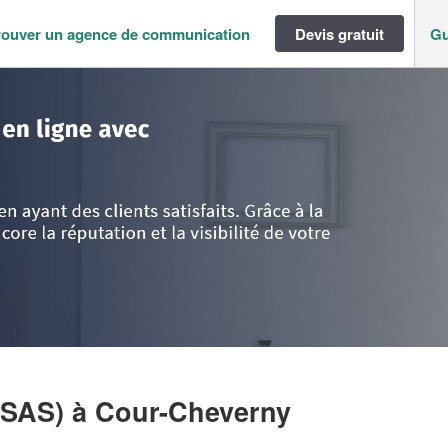
rouver un agence de communication
Devis gratuit
Gu
Loir-et-Cher
>
Cour-Cheverny
>
Société NERES CONSEIL (SAS)
(SAS)
à Cour-Cheverny