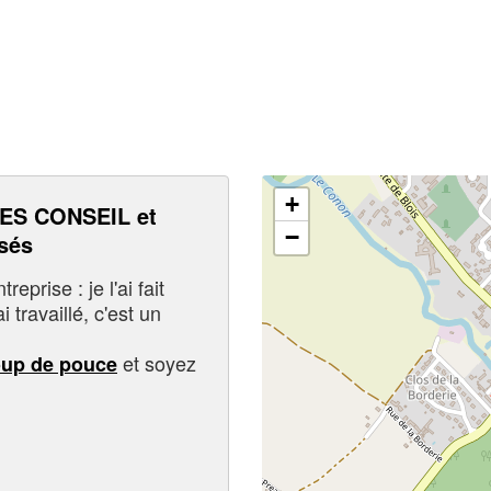
+
ES CONSEIL et
−
sés
eprise : je l'ai fait
i travaillé, c'est un
et soyez
oup de pouce