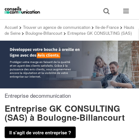
Toggle
Toggle
search
navigat
Accueil
>
Trouver un agence de communication
>
Ile-de-France
>
Hauts
de Seine
>
Boulogne-Billancourt
>
Entreprise GK CONSULTING (SAS)
Entreprise decommunication
Entreprise GK CONSULTING
(SAS)
à Boulogne-Billancourt
Il s'agit de votre entreprise ?