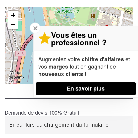
+
−
✕
Vous êtes un
professionnel ?
Augmentez votre
et
chiffre d'affaires
vos
tout en gagnant de
marges
!
nouveaux clients
Leaflet
| Map data ©
OpenStreetMap contributors,
CC-BY-SA
En savoir plus
Demande de devis 100% Gratuit
Erreur lors du chargement du formulaire