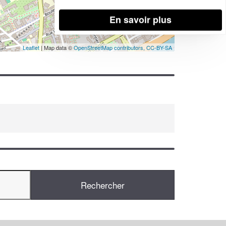
En savoir plus
Leaflet
| Map data ©
OpenStreetMap contributors,
CC-BY-SA