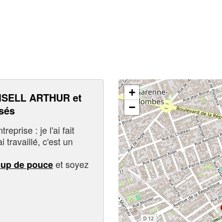
+
SELL ARTHUR et
−
sés
eprise : je l'ai fait
i travaillé, c'est un
et soyez
oup de pouce