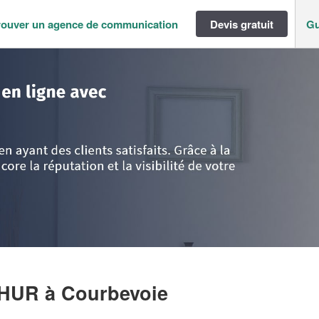
rouver un agence de communication
Devis gratuit
Gu
ance
>
Hauts de Seine
>
Courbevoie
>
Entreprise HAMSELL ARTHUR
THUR
à Courbevoie