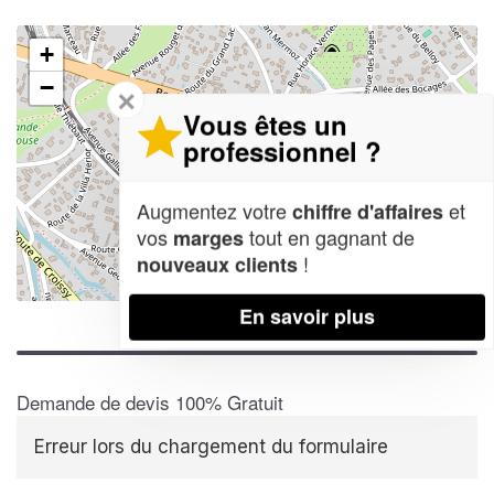
+
−
✕
Vous êtes un
professionnel ?
Augmentez votre
et
chiffre d'affaires
vos
tout en gagnant de
marges
!
nouveaux clients
Leaflet
| Map data ©
OpenStreetMap contributors,
CC-BY-SA
En savoir plus
Demande de devis 100% Gratuit
Erreur lors du chargement du formulaire