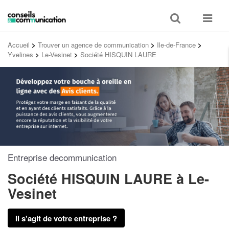
Toggle
Toggle
search
navigat
Accueil
>
Trouver un agence de communication
>
Ile-de-France
>
Yvelines
>
Le-Vesinet
>
Société HISQUIN LAURE
Entreprise decommunication
Société HISQUIN LAURE
à Le-
Vesinet
Il s'agit de votre entreprise ?