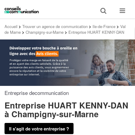
Toggle
Toggle
search
navigat
Accueil
>
Trouver un agence de communication
>
Ile-de-France
>
Val
de Marne
>
Champigny-sur-Marne
>
Entreprise HUART KENNY-DAN
Entreprise decommunication
Entreprise HUART KENNY-DAN
à Champigny-sur-Marne
Il s'agit de votre entreprise ?