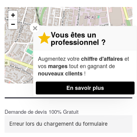
+
−
✕
Vous êtes un
professionnel ?
Augmentez votre
et
chiffre d'affaires
vos
tout en gagnant de
marges
!
nouveaux clients
Leaflet
| Map data ©
OpenStreetMap contributors,
CC-BY-SA
En savoir plus
Demande de devis 100% Gratuit
Erreur lors du chargement du formulaire