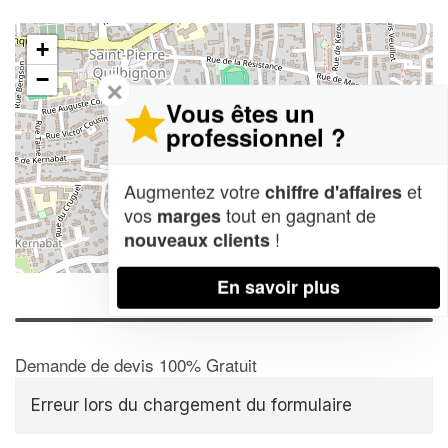
+
−
✕
Vous êtes un
professionnel ?
Augmentez votre
et
chiffre d'affaires
vos
tout en gagnant de
marges
!
nouveaux clients
Leaflet
| Map data ©
OpenStreetMap contributors,
CC-BY-SA
En savoir plus
Demande de devis 100% Gratuit
Erreur lors du chargement du formulaire