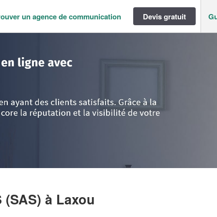
rouver un agence de communication
Devis gratuit
Gu
>
Meurthe-et-Moselle
>
Laxou
>
Entreprise JMCPARTNERS (SAS)
 (SAS)
à Laxou