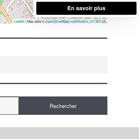
En savoir plus
Leaflet
| Map data ©
OpenStreetMap contributors,
CC-BY-SA