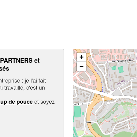
+
PARTNERS et
−
sés
eprise : je l'ai fait
i travaillé, c'est un
et soyez
oup de pouce