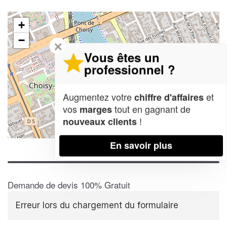
+
−
✕
Vous êtes un
professionnel ?
Augmentez votre
et
chiffre d'affaires
vos
tout en gagnant de
marges
!
nouveaux clients
Leaflet
| Map data ©
OpenStreetMap contributors,
CC-BY-SA
En savoir plus
Demande de devis 100% Gratuit
Erreur lors du chargement du formulaire