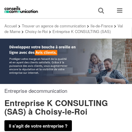
Toggle
Toggle
search
navigat
Accueil
>
Trouver un agence de communication
>
Ile-de-France
>
Val
de Marne
>
Choisy-le-Roi
>
Entreprise K CONSULTING (SAS)
Entreprise decommunication
Entreprise K CONSULTING
(SAS)
à Choisy-le-Roi
Il s'agit de votre entreprise ?