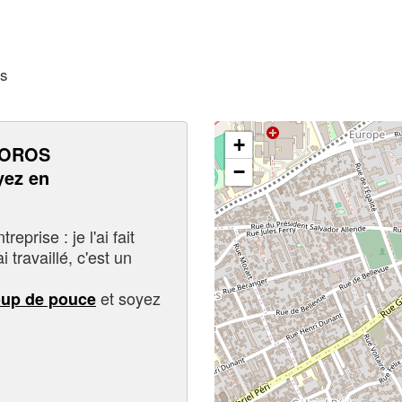
es
+
LOROS
−
ez en
eprise : je l'ai fait
i travaillé, c'est un
et soyez
oup de pouce