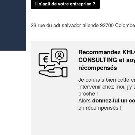
Il s'agit de votre entreprise ?
28 rue du pdt salvador allende 92700 Colomb
Recommandez KH
CONSULTING et soy
récompensés
Je connais bien cette entr
intervenir chez moi, j'y a
proche !
Alors
donnez-lui un c
en récompensés !