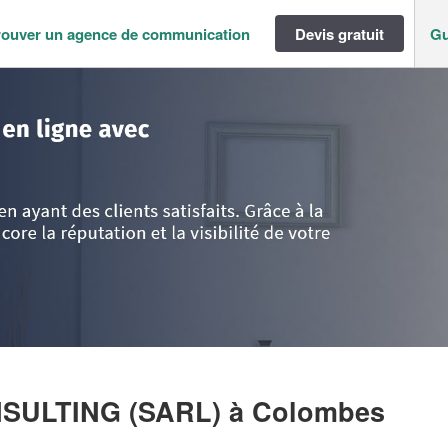
rouver un agence de communication
Devis gratuit
Gu
ance
>
Hauts de Seine
>
Colombes
>
Entreprise KHLOROS CONSULTING (S
NSULTING (SARL)
à Colombes