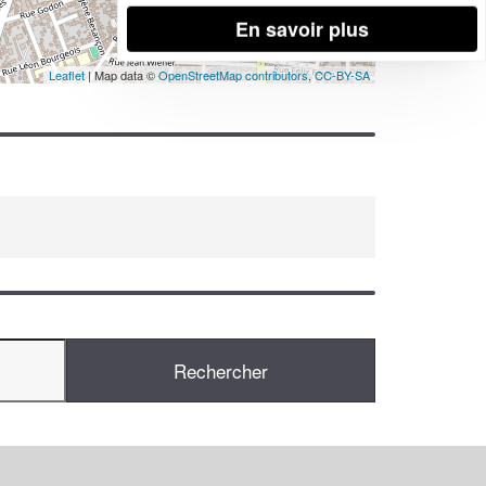
En savoir plus
Leaflet
| Map data ©
OpenStreetMap contributors,
CC-BY-SA