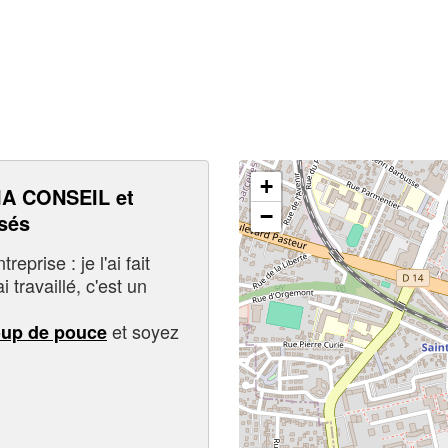
+
A CONSEIL et
−
sés
eprise : je l'ai fait
i travaillé, c'est un
et soyez
oup de pouce