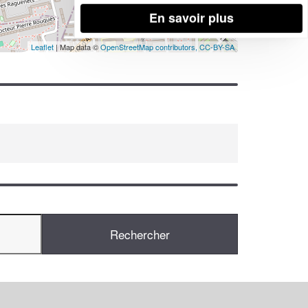
En savoir plus
Leaflet
| Map data ©
OpenStreetMap contributors,
CC-BY-SA