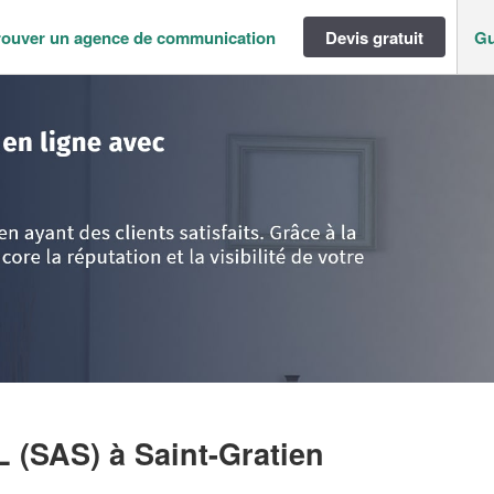
rouver un agence de communication
Devis gratuit
Gu
ance
>
Val d'Oise
>
Saint-Gratien
>
Entreprise LAFIA CONSEIL (SAS)
L (SAS)
à Saint-Gratien