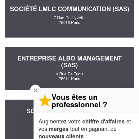
SOCIÉTÉ LMLC COMMUNICATION (SAS)
7 Rue De L'yvette
75016 Paris
ENTREPRISE ALBO MANAGEMENT
(SAS)
9 Rue De Tunis
75011 Paris
✕
Vous êtes un
professionnel ?
SOCIÉTÉ PALATNIK ARTS ET
TECHNIQUES (SARL)
Augmentez votre
et
chiffre d'affaires
8 Rue Legouve
vos
tout en gagnant de
marges
75010 Paris
!
nouveaux clients