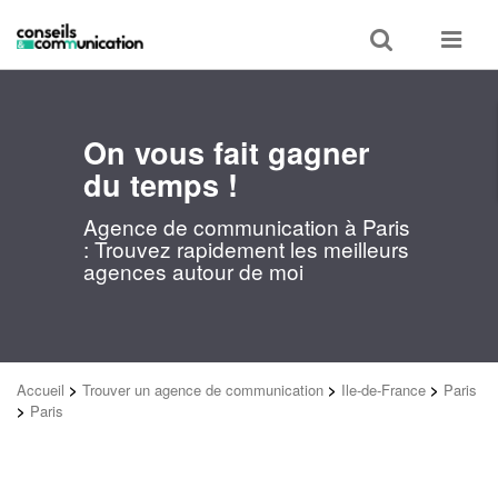
Toggle
Toggle
search
navigat
On vous fait gagner
du temps !
Agence de communication à Paris
: Trouvez rapidement les meilleurs
agences autour de moi
Accueil
>
Trouver un agence de communication
>
Ile-de-France
>
Paris
>
Paris